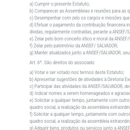
a) Cumprir o presente Estatuto;
b) Comparecer as Assembleias e reuniões para as 
c) Desempenhar com zelo os cargos e missões que 
d) Efetuar o pagamento da contribuição financeira 
dívidas, regularmente contraídas, perante a ANSEF/
e) Zelar pelo bom conceito ético e moral da ANSEF/
f) Zelar pelo patrimônio da ANSEF/ SALVADOR;
g) Manter atualizados junto a ANSEF/SALVADOR, seu
Art. 6º. São direitos do associado:
a) Votar e ser votado nos termos deste Estatuto;
b) Apresentar sugestões de atividades à Diretoria Ex
c) Participar das atividades da ANSEF/SALVADOR, de
d) Indicar nomes a serem homenageados e agraci
e) Solicitar a qualquer tempo, juntamente com out
quadro social, a realização da assembleia extraordin
f) Solicitar a qualquer tempo, juntamente com outr
quadro social, a realização da assembleia extraordiná
g) Adquirir bens, produtos ou serviços junto a ANS