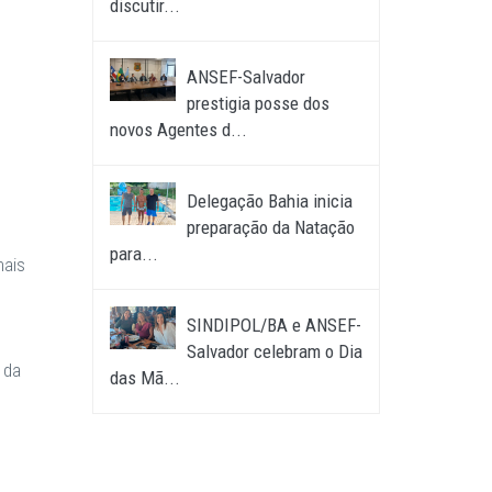
discutir...
ANSEF-Salvador
prestigia posse dos
novos Agentes d...
Delegação Bahia inicia
preparação da Natação
para...
nais
o
SINDIPOL/BA e ANSEF-
Salvador celebram o Dia
 da
das Mã...