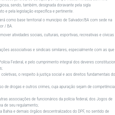
eligiosa, sendo, também, designada doravante pela sigla
o e pela legislação específica e pertinente.
terá como base territorial o município de Salvador/BA com sede na
or / BA.
ver atividades sociais, culturais, esportivas, recreativas e cívicas
ações associativas e sindicais similares, especialmente com as que
lícia Federal, e pelo cumprimento integral dos deveres constitucio
s;
 coletivas, o respeito à justiça social e aos direitos fundamentais d
so de drogas e outros crimes, cuja apuração sejam de competência
utras associações de funcionários da polícia federal, dos Jogos de
rma de seu regulamento;
 na Bahia e demais órgãos descentralizados do DPF, no sentido de