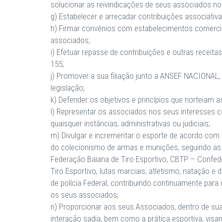
solucionar as reivindicações de seus associados no t
g) Estabelecer e arrecadar contribuições associativa
h) Firmar convênios com estabelecimentos comercia
associados;
i) Efetuar repasse de contribuições e outras receit
155;
j) Promover a sua filiação junto a ANSEF NACIONAL, 
legislação;
k) Defender os objetivos e princípios que norteiam
l) Representar os associados nos seus interesses c
quaisquer instâncias, administrativas ou judiciais;
m) Divulgar e incrementar o esporte de acordo com a
do colecionismo de armas e munições, seguindo as 
Federação Baiana de Tiro Esportivo, CBTP – Confede
Tiro Esportivo, lutas marciais, atletismo, natação
de polícia Federal, contribuindo continuamente par
os seus associados;
n) Proporcionar aos seus Associados, dentro de suas
interação sadia, bem como a prática esportiva, visa