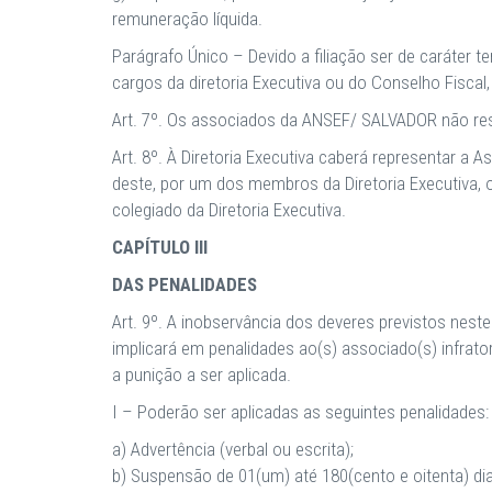
remuneração líquida.
Parágrafo Único – Devido a filiação ser de caráter 
cargos da diretoria Executiva ou do Conselho Fisca
Art. 7º. Os associados da ANSEF/ SALVADOR não res
Art. 8º. À Diretoria Executiva caberá representar a
deste, por um dos membros da Diretoria Executiva, o
colegiado da Diretoria Executiva.
CAPÍTULO III
DAS PENALIDADES
Art. 9º. A inobservância dos deveres previstos ne
implicará em penalidades ao(s) associado(s) infrato
a punição a ser aplicada.
I – Poderão ser aplicadas as seguintes penalidades:
a) Advertência (verbal ou escrita);
b) Suspensão de 01(um) até 180(cento e oitenta) dia