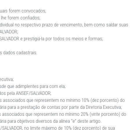
quais forem convocados;
lhe forem confiados;
individual no respectivo prazo de vencimento, bem como saldar suas
SALVADOR;
SALVADOR e prestigiá-la por todos os meios e formas;
s dados cadastrais.
ecutiva;
sde que adimplentes para com ela;
ados pela ANSEF/SALVADOR;
ros associados que representem no mínimo 10% (dez porcento) do
ária para a prestação de contas por parte da Diretoria Executiva;
os associados que representem no mínimo 20% (vinte porcento) do
ria para objetivos diversos da alínea “e” deste artigo.
EF/SALVADOR, no limite máximo de 10% (dez porcento) de sua