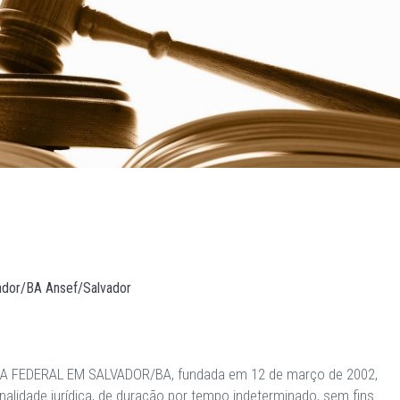
vador/BA Ansef/Salvador
A FEDERAL EM SALVADOR/BA, fundada em 12 de março de 2002,
nalidade jurídica, de duração por tempo indeterminado, sem fins