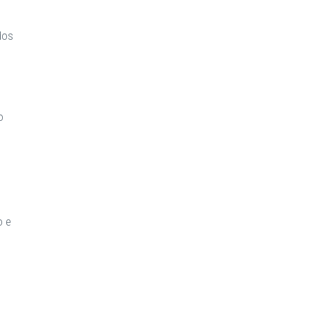
dos
o
o e