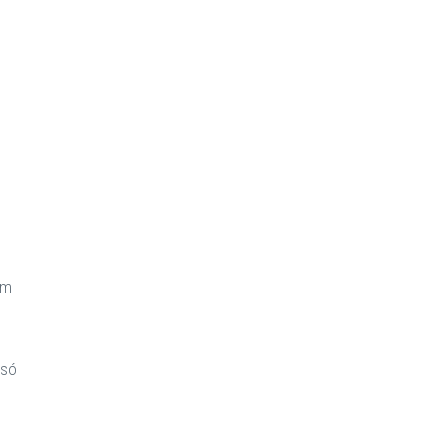
em
 só