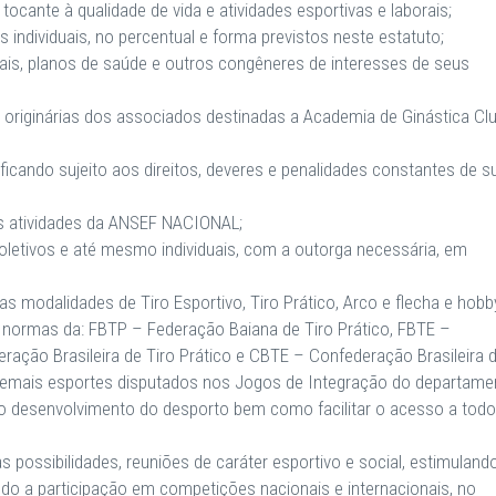
ocante à qualidade de vida e atividades esportivas e laborais;
s individuais, no percentual e forma previstos neste estatuto;
is, planos de saúde e outros congêneres de interesses de seus
as originárias dos associados destinadas a Academia de Ginástica Cl
ficando sujeito aos direitos, deveres e penalidades constantes de s
 as atividades da ANSEF NACIONAL;
oletivos e até mesmo individuais, com a outorga necessária, em
s modalidades de Tiro Esportivo, Tiro Prático, Arco e flecha e hobb
normas da: FBTP – Federação Baiana de Tiro Prático, FBTE –
ração Brasileira de Tiro Prático e CBTE – Confederação Brasileira 
 e demais esportes disputados nos Jogos de Integração do departame
a o desenvolvimento do desporto bem como facilitar o acesso a tod
 possibilidades, reuniões de caráter esportivo e social, estimuland
ndo a participação em competições nacionais e internacionais, no